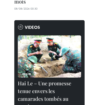
mois
08/08/2026 00:30
VIDEOS
Hai Le – Une promesse
tenue envers les
camarades tombés au