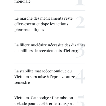
mondiale
Le marché des médicaments reste
effervescent et dope les actions
pharmaceutiques
La filière nucléaire nécessite des dizaines
de milliers de recrutements d’ici 2035
La stabilité macroéconomique du
Vietnam sera mise à l’épreuve au 2e
semestre
Vietnam-Cambodge : Une mission
d'étude pour accélérer le transport