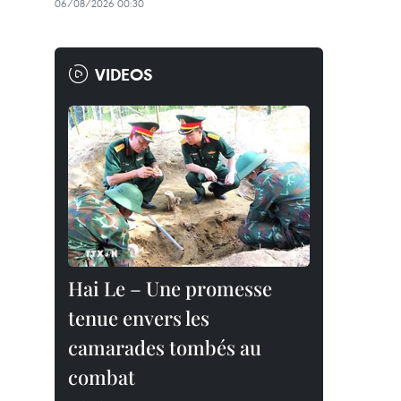
06/08/2026 00:30
VIDEOS
Hai Le – Une promesse
tenue envers les
camarades tombés au
combat