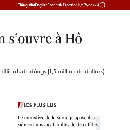
Tiếng Việt
English
Français
Español
Русский
中文
m s’ouvre à Hô
lliards de dôngs (1,5 million de dollars)
LES PLUS LUS
Le ministère de la Santé propose des
subventions aux familles de deux filles