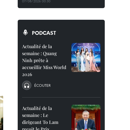
07/08/2026 00:30
PODCAST
Actualité de la
semaine : Quang
Ninh prête à
accueillir Miss World
2026
ÉCOUTER
Actualité de la
semaine : Le
dirigeant To Lam
reçoit le Prix