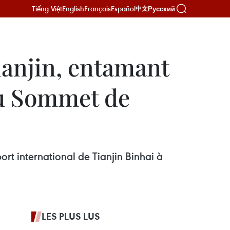
Tiếng Việt
English
Français
Español
Русский
中文
ianjin, entamant
au Sommet de
rt international de Tianjin Binhai à
LES PLUS LUS