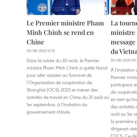
Le Premier ministre Pham
La tourn
Minh Chinh se rend en
ministre
Chine
message 
du Viet
30/08/2025 13:10
Dans la soirée du 30 août, le Premier
30/08/2025 09:
ministre Pham Minh Chinh a quitté Hanoï
À l’invitatio
pour aller assister au Sommet de
Premier mini
l’Organisation de coopération de
participera 
Shanghai (OCS) 2025 et mener des
de coopérat
activités de travail en Chine du 31 août au
en tant qu’in
1er septembre, à l’invitation du
des activités
gouvernement chinois.
août au 1er s
la première p
dirigeant vi
l’OCS. Ce dé