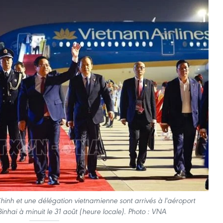
inh et une délégation vietnamienne sont arrivés à l'aéroport
Binhai à minuit le 31 août (heure locale). Photo : VNA