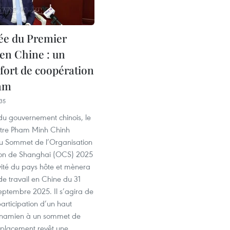
ée du Premier
 en Chine : un
fort de coopération
nam
35
n du gouvernement chinois, le
stre Pham Minh Chinh
au Sommet de l’Organisation
ion de Shanghai (OCS) 2025
vité du pays hôte et mènera
 de travail en Chine du 31
eptembre 2025. Il s’agira de
articipation d’un haut
etnamien à un sommet de
placement revêt une