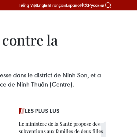
Tiếng Việt
English
Français
Español
Русский
中文
contre la
sse dans le district de Ninh Son, et a
ince de Ninh Thuân (Centre).
LES PLUS LUS
Le ministère de la Santé propose des
subventions aux familles de deux filles