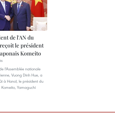
ent de l'AN du
eçoit le président
 japonais Komeito
36
de l'Assemblée nationale
ienne, Vuong Dinh Hue, a
ût à Hanoï, le président du
is Komeito, Yamaguchi