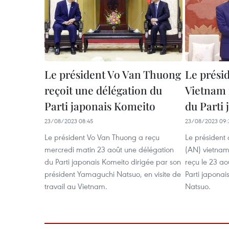
Le président Vo Van Thuong
Le présid
reçoit une délégation du
Vietnam r
Parti japonais Komeito
du Parti
23/08/2023 08:45
23/08/2023 09:
Le président Vo Van Thuong a reçu
Le président 
mercredi matin 23 août une délégation
(AN) vietnam
du Parti japonais Komeito dirigée par son
reçu le 23 ao
président Yamaguchi Natsuo, en visite de
Parti japona
travail au Vietnam.
Natsuo.