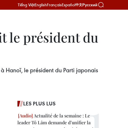
Tiếng Việt
English
Français
Español
Русский
中文
t le président du
 à Hanoï, le président du Parti japonais
LES PLUS LUS
Actualité de la semaine : Le
leader Tô Lâm demande d’unifier la