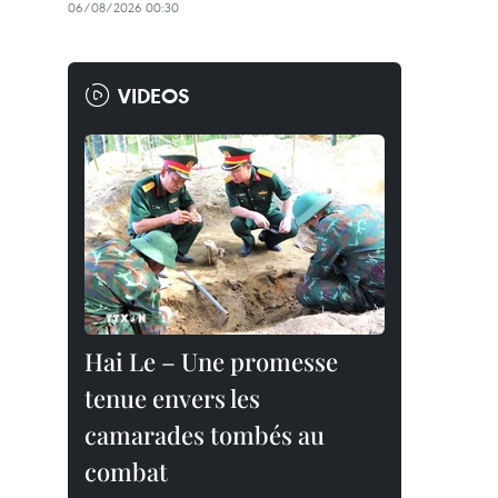
06/08/2026 00:30
VIDEOS
Hai Le – Une promesse
tenue envers les
camarades tombés au
combat