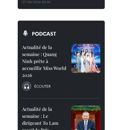
07/08/2026 00:30
PODCAST
Actualité de la
semaine : Quang
Ninh prête à
accueillir Miss World
2026
ÉCOUTER
Actualité de la
semaine : Le
dirigeant To Lam
reçoit le Prix