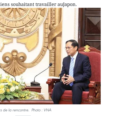
iens souhaitant travailler auJapon.
rs de la rencontre. Photo : VNA