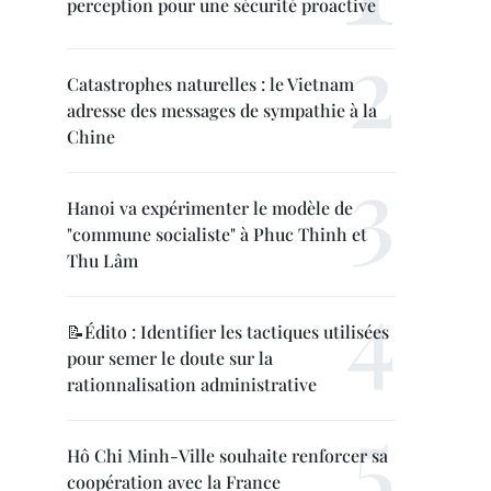
perception pour une sécurité proactive
Catastrophes naturelles : le Vietnam
adresse des messages de sympathie à la
Chine
Hanoi va expérimenter le modèle de
"commune socialiste" à Phuc Thinh et
Thu Lâm
📝Édito : Identifier les tactiques utilisées
pour semer le doute sur la
rationnalisation administrative
Hô Chi Minh-Ville souhaite renforcer sa
coopération avec la France