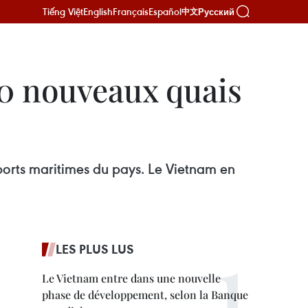
Tiếng Việt
English
Français
Español
Русский
中文
10 nouveaux quais
 ports maritimes du pays. Le Vietnam en
LES PLUS LUS
Le Vietnam entre dans une nouvelle
phase de développement, selon la Banque