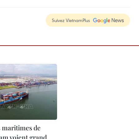
Suivez VietnamPlus
s maritimes de
am voient grand