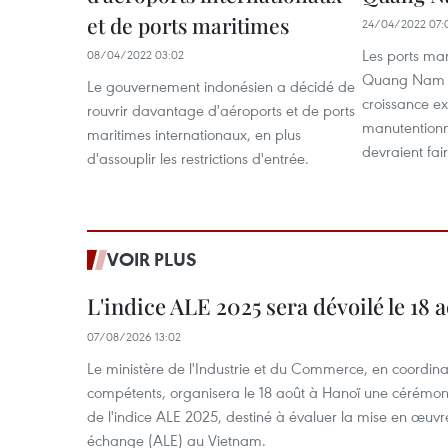
et de ports maritimes
24/04/2022 07:
Les ports mar
08/04/2022 03:02
Quang Nam (C
Le gouvernement indonésien a décidé de
croissance ex
rouvrir davantage d'aéroports et de ports
manutentionn
maritimes internationaux, en plus
devraient fai
d'assouplir les restrictions d'entrée.
VOIR PLUS
L'indice ALE 2025 sera dévoilé le 18 
07/08/2026 13:02
Le ministère de l'Industrie et du Commerce, en coordin
compétents, organisera le 18 août à Hanoï une cérémoni
de l'indice ALE 2025, destiné à évaluer la mise en œuvr
échange (ALE) au Vietnam.