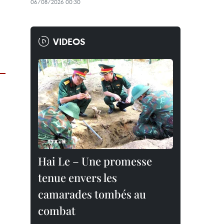
06/08/2026 00:30
VIDEOS
Hai Le – Une promesse
tenue envers les
camarades tombés au
combat