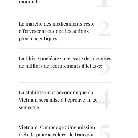
mondiale
Le marché des médicaments reste
effervescent et dope les actions
pharmaceutiques
La filière nucléaire nécessite des dizaines
de milliers de recrutements d’ici 2035
La stabilité macroéconomique du
Vietnam sera mise à l’épreuve au 2e
semestre
Vietnam-Cambodge : Une mission
d'étude pour accélérer le transport