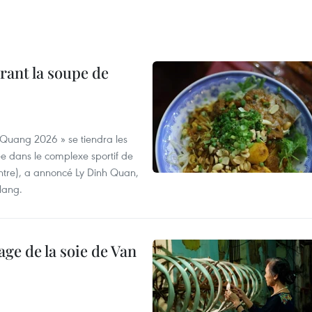
rant la soupe de
 Quang 2026 » se tiendra les
e dans le complexe sportif de
ntre), a annoncé Ly Dinh Quan,
 Nang.
age de la soie de Van