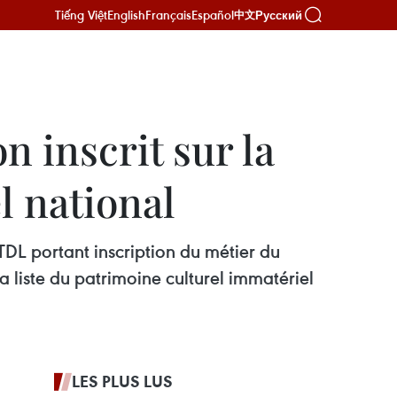
Tiếng Việt
English
Français
Español
Русский
中文
n inscrit sur la
l national
TDL portant inscription du métier du
a liste du patrimoine culturel immatériel
LES PLUS LUS