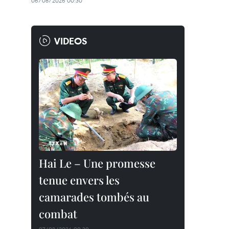
06/08/2026 00:30
VIDEOS
Hai Le – Une promesse
tenue envers les
camarades tombés au
combat