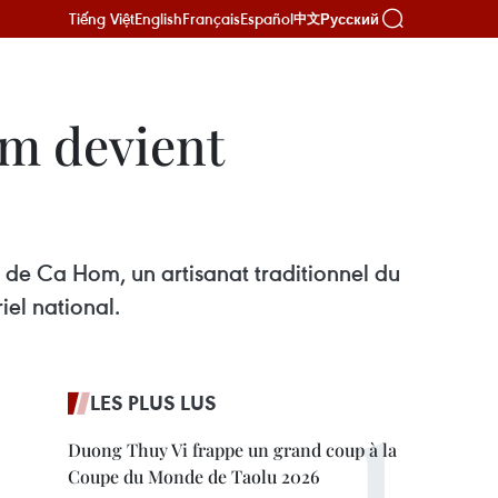
Tiếng Việt
English
Français
Español
Русский
中文
om devient
es de Ca Hom, un artisanat traditionnel du
iel national.
LES PLUS LUS
Duong Thuy Vi frappe un grand coup à la
Coupe du Monde de Taolu 2026