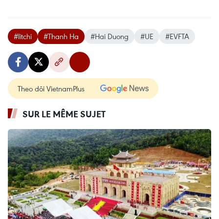
#litchi
#Thanh Ha
#Hai Duong
#UE
#EVFTA
Theo dõi VietnamPlus
SUR LE MÊME SUJET