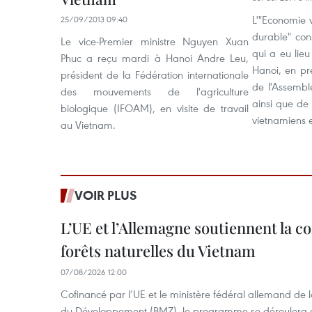
L'"Economie 
25/09/2013 09:40
durable" con
Le vice-Premier ministre Nguyen Xuan
qui a eu lieu
Phuc a reçu mardi à Hanoi Andre Leu,
Hanoi, en pr
président de la Fédération internationale
de l'Assembl
des mouvements de l'agriculture
ainsi que de 
biologique (IFOAM), en visite de travail
vietnamiens e
au Vietnam.
VOIR PLUS
L’UE et l’Allemagne soutiennent la c
forêts naturelles du Vietnam
07/08/2026 12:00
Cofinancé par l’UE et le ministère fédéral allemand de
du Développement (BMZ), le programme se déroulera d