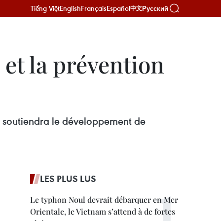
Tiếng Việt
English
Français
Español
Русский
中文
 et la prévention
) soutiendra le développement de
LES PLUS LUS
Le typhon Noul devrait débarquer en Mer
Orientale, le Vietnam s’attend à de fortes