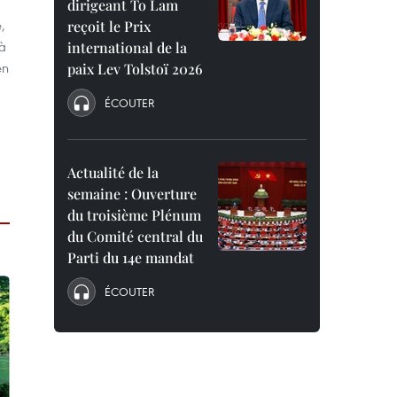
dirigeant To Lam
,
reçoit le Prix
 à
international de la
en
paix Lev Tolstoï 2026
ÉCOUTER
Actualité de la
semaine : Ouverture
du troisième Plénum
du Comité central du
Parti du 14e mandat
ÉCOUTER