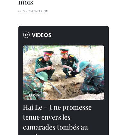
mois
08/08/2026 00:30
VIDEOS
Hai Le – Une promesse
tenue envers les
camarades tombés au