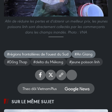
Afin de réduire les pertes et d'obtenir un meilleur prix, les jeunes
poissons linh sont directement collectés par les commerçants
dans les champs inondés. Photo : VNA
#régions frontalières de l'ouest du Sud
#An Giang
#Dông Thap
#delta du Mékong
#jeune poisson linh
Theo dõi VietnamPlus
SUR LE MÊME SUJET