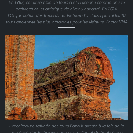
En 1982, cet ensemble de tours a été reconnu comme un site
architectural et artistique de niveau national. En 2014,
l'Organisation des Records du Vietnam l'a classé parmi les 10
tours anciennes les plus attractives pour les visiteurs. Photo: VNA
L'architecture raffinée des tours Banh It atteste à la fois de la
durabilité des techniques de construction et du haut niveau