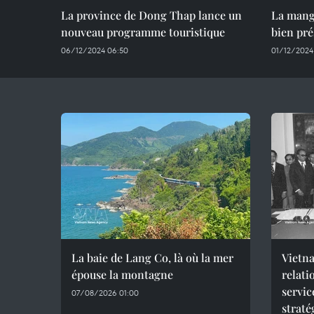
La province de Dong Thap lance un
La mang
nouveau programme touristique
bien pr
06/12/2024 06:50
01/12/2024
La baie de Lang Co, là où la mer
Vietna
épouse la montagne
relati
servic
07/08/2026 01:00
straté