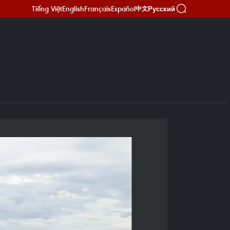
Tiếng Việt
English
Français
Español
Русский
中文