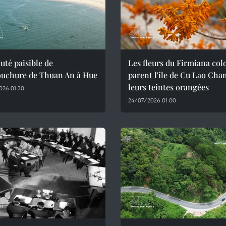
uté paisible de
Les fleurs du Firmiana col
ouchure de Thuan An à Hue
parent l'île de Cu Lao Cha
leurs teintes orangées
026 01:30
24/07/2026 01:00