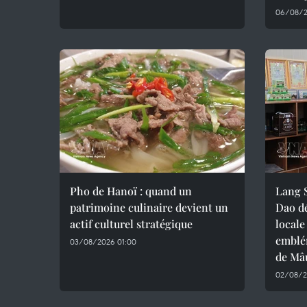
06/08/2
Pho de Hanoï : quand un
Lang S
patrimoine culinaire devient un
Dao d
actif culturel stratégique
locale
emblé
03/08/2026 01:00
de Mâ
02/08/2