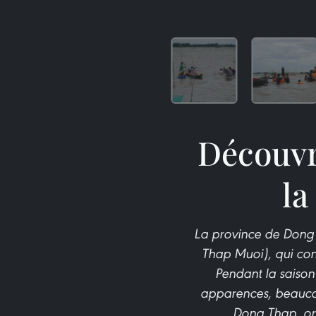
Découvr
la
La province de Dong 
Thap Muoi), qui co
Pendant la saison
apparences, beauco
Dong Thap, org