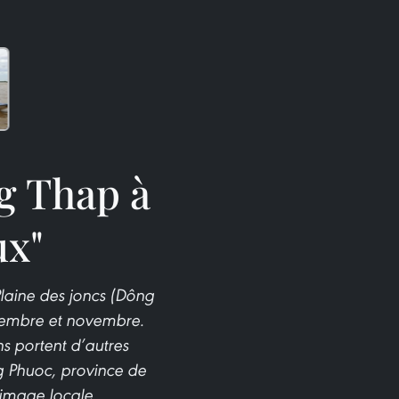
g Thap à
ux"
laine des joncs (Dông
tembre et novembre.
s portent d’autres
 Phuoc, province de
image locale. .