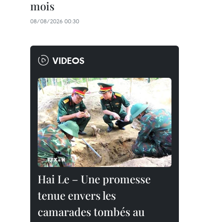
mois
08/08/2026 00:30
VIDEOS
Hai Le – Une promesse
tenue envers les
camarades tombés au