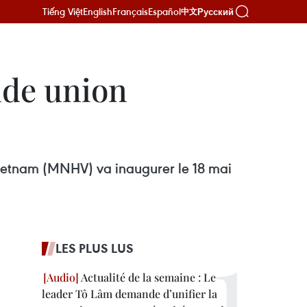
Tiếng Việt
English
Français
Español
Русский
中文
nde union
 Vietnam (MNHV) va inaugurer le 18 mai
LES PLUS LUS
Actualité de la semaine : Le
leader Tô Lâm demande d’unifier la