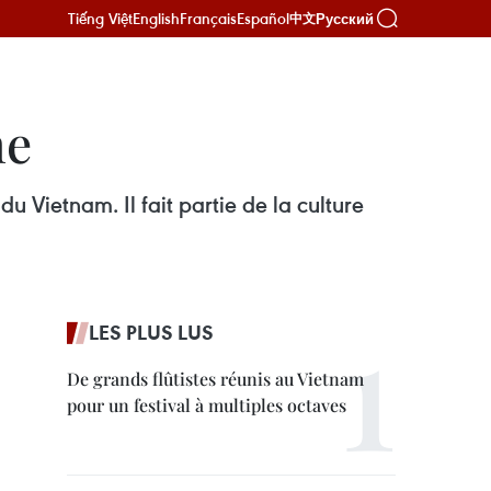
Tiếng Việt
English
Français
Español
Русский
中文
ne
 Vietnam. Il fait partie de la culture
LES PLUS LUS
De grands flûtistes réunis au Vietnam
pour un festival à multiples octaves