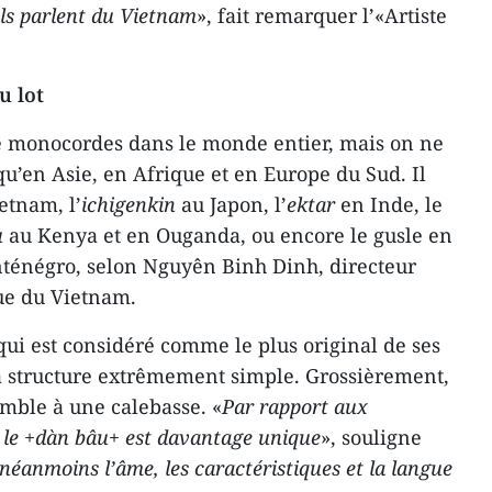
ils parlent du Vietnam
», fait remarquer l’«Artiste
u lot
 de monocordes dans le monde entier, mais on ne
 qu’en Asie, en Afrique et en Europe du Sud. Il
etnam, l’
ichigenkin
au Japon, l’
ektar
en Inde, le
u
au Kenya et en Ouganda, ou encore le gusle en
nténégro, selon Nguyên Binh Dinh, directeur
que du Vietnam.
qui est considéré comme le plus original de ses
a structure extrêmement simple. Grossièrement,
semble à une calebasse. «
Par rapport aux
 le +dàn bâu+ est davantage unique
», souligne
 néanmoins l’âme, les caractéristiques et la langue