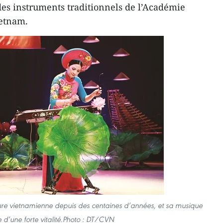
es instruments traditionnels de l’Académie
ietnam.
ture vietnamienne depuis des centaines d’années, et sa musique
 d’une forte vitalité.Photo : DT/CVN