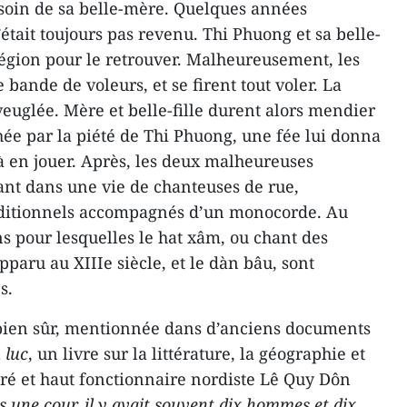
soin de sa belle-mère. Quelques années
était toujours pas revenu. Thi Phuong et sa belle-
 région pour le retrouver. Malheureusement, les
ande de voleurs, et se firent tout voler. La
uglée. Mère et belle-fille durent alors mendier
hée par la piété de Thi Phuong, une fée lui donna
à en jouer. Après, les deux malheureuses
nt dans une vie de chanteuses de rue,
aditionnels accompagnés d’un monocorde. Au
ns pour lesquelles le hat xâm, ou chant des
pparu au XIIIe siècle, et le dàn bâu, sont
s.
bien sûr, mentionnée dans d’anciens documents
 luc
, un livre sur la littérature, la géographie et
tré et haut fonctionnaire nordiste Lê Quy Dôn
 une cour, il y avait souvent dix hommes et dix