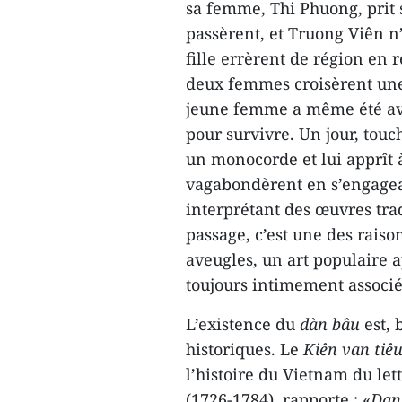
sa femme, Thi Phuong, prit 
passèrent, et Truong Viên n’
fille errèrent de région en
deux femmes croisèrent une b
jeune femme a même été ave
pour survivre. Un jour, touc
un monocorde et lui apprît 
vagabondèrent en s’engagea
interprétant des œuvres tr
passage, c’est une des raiso
aveugles, un art populaire a
toujours intimement associé
L’existence du
dàn bâu
est, 
historiques. Le
Kiên van tiêu
l’histoire du Vietnam du let
(1726-1784), rapporte : «
Dans