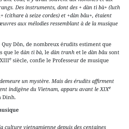
rangs. Des instruments, dont des + dàn tì bà+ (luth
+ (cithare à seize cordes) et +dàn bâu+, étaient
s œuvres aux mélodies ressemblant à de la musique
Lê Quy Dôn, de nombreux érudits estiment que
s que le d
àn tì bà
, le
dàn tranh
et le
dàn bâu
sont
e
XIII
siècle, confie le Professeur de musique
demeure un mystère. Mais des érudits affirment
e
ument indigène du Vietnam, apparu avant le XIX
h Dinh.
 musique
 la culture vietnamienne depuis des centaines