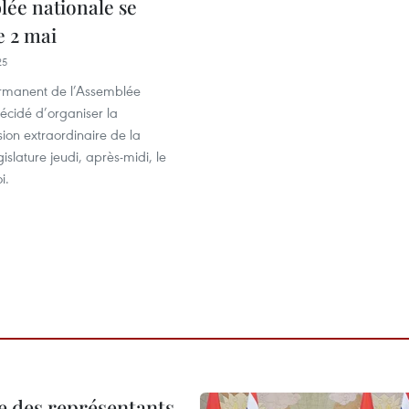
lée nationale se
e 2 mai
25
rmanent de l’Assemblée
écidé d’organiser la
ion extraordinaire de la
islature jeudi, après-midi, le
i.
re des représentants