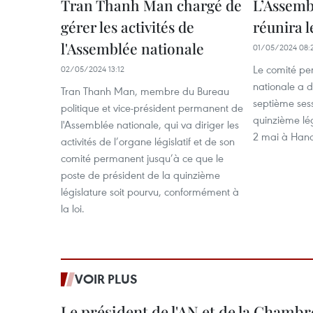
Tran Thanh Man chargé de
L’Assemb
gérer les activités de
réunira l
l'Assemblée nationale
01/05/2024 08:
Le comité pe
02/05/2024 13:12
nationale a d
Tran Thanh Man, membre du Bureau
septième sess
politique et vice-président permanent de
quinzième lég
l'Assemblée nationale, qui va diriger les
2 mai à Hano
activités de l’organe législatif et de son
comité permanent jusqu’à ce que le
poste de président de la quinzième
législature soit pourvu, conformément à
la loi.
VOIR PLUS
Le président de l'AN et de la Chamb