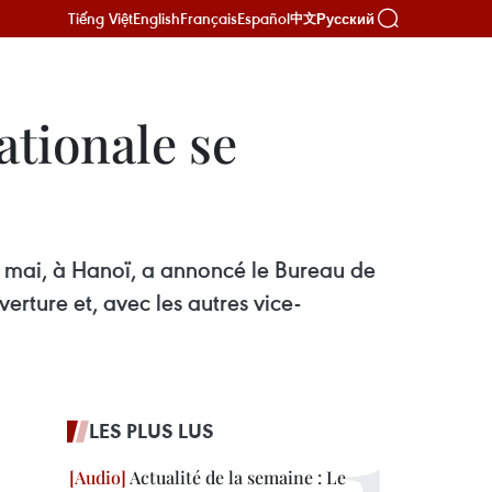
Tiếng Việt
English
Français
Español
Русский
中文
tionale se
 mai, à Hanoï, a annoncé le Bureau de
rture et, avec les autres vice-
LES PLUS LUS
Actualité de la semaine : Le