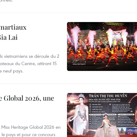
 martiaux
ia Lai
els vietnamiens se déroule du 2
ateaux du Centre, attirant 15
e neuf pays.
e Global 2026, une
rs Miss Heritage Global 2026 en
le pays et pour ce concours