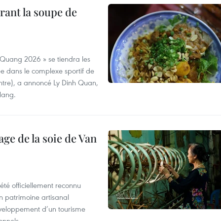
rant la soupe de
 Quang 2026 » se tiendra les
e dans le complexe sportif de
ntre), a annoncé Ly Dinh Quan,
 Nang.
age de la soie de Van
été officiellement reconnu
un patrimoine artisanal
développement d’un tourisme
onnels.