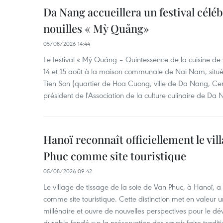
Da Nang accueillera un festival céléb
nouilles « Mỳ Quảng»
05/08/2026 14:44
Le festival « Mỳ Quảng – Quintessence de la cuisine de
14 et 15 août à la maison communale de Nai Nam, situé
Tien Son (quartier de Hoa Cuong, ville de Da Nang, Ce
président de l'Association de la culture culinaire de Da
Hanoï reconnaît officiellement le vill
Phuc comme site touristique
05/08/2026 09:42
Le village de tissage de la soie de Van Phuc, à Hanoï, a 
comme site touristique. Cette distinction met en valeur 
millénaire et ouvre de nouvelles perspectives pour le 
durable fondé sur la préservation des savoir-faire traditi