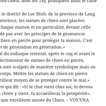
d-Ouest, dont les Tay, pratiquent aussi le culte
 le district de Loc Binh, de la province de Lang
rovince, les statues de chien sont placées
chaque maison et en particulier, devant celle
rde pas avec les principes de la géomancie.
hien en pierre pour protéger la maison. C’est
t de génération en génération.»
 du zodiaque oriental, après le coq et avant le
lectionneur de statues de chien en pierre,
ns sont sculptés de manière symbolique mais on
orps. Mettre les statues de chien en pierre
eilleur moyen de se protéger contre le mal.»
 qui dit : «Si le chat vient chez soi, tu devras
e chien y vient, tu accueilleras la prospérité».
s une excellente année du Chien. – VOV/VNA