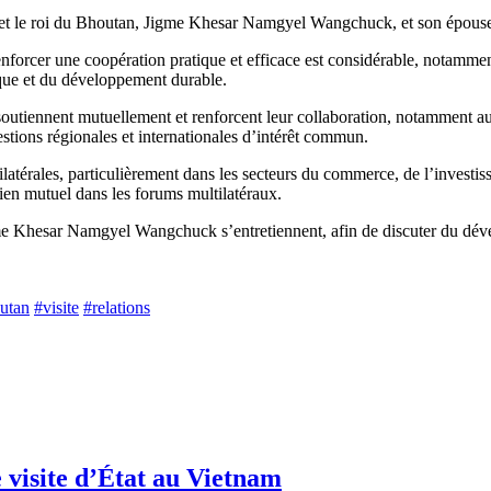
 et le roi du Bhoutan, Jigme Khesar Namgyel Wangchuck, et son épou
orcer une coopération pratique et efficace est considérable, notamment 
ique et du développement durable.
soutiennent mutuellement et renforcent leur collaboration, notamment au
tions régionales et internationales d’intérêt commun.
s bilatérales, particulièrement dans les secteurs du commerce, de l’inves
utien mutuel dans les forums multilatéraux.
e Khesar Namgyel Wangchuck s’entretiennent, afin de discuter du dévelo
utan
#visite
#relations
 visite d’État au Vietnam