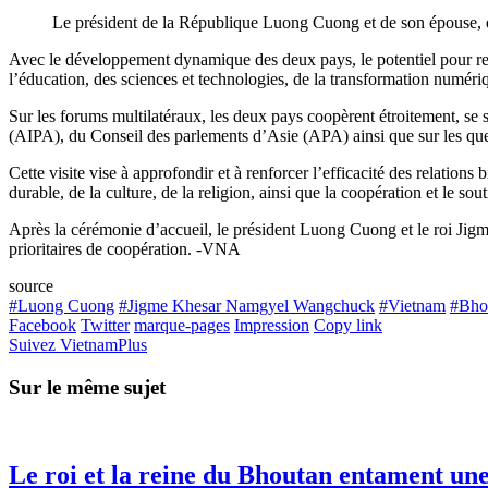
Le président de la République Luong Cuong et de son épouse,
Avec le développement dynamique des deux pays, le potentiel pour renf
l’éducation, des sciences et technologies, de la transformation numér
Sur les forums multilatéraux, les deux pays coopèrent étroitement, se 
(AIPA), du Conseil des parlements d’Asie (APA) ainsi que sur les ques
Cette visite vise à approfondir et à renforcer l’efficacité des relation
durable, de la culture, de la religion, ainsi que la coopération et le so
Après la cérémonie d’accueil, le président Luong Cuong et le roi Jigm
prioritaires de coopération. -VNA
source
#Luong Cuong
#Jigme Khesar Namgyel Wangchuck
#Vietnam
#Bho
Facebook
Twitter
marque-pages
Impression
Copy link
Suivez VietnamPlus
Sur le même sujet
Le roi et la reine du Bhoutan entament une