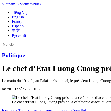
Vietnam+ (VietnamPlus)
Tiếng Việt
English
Français
Español
中文
Русский
Politique
Le chef d’Etat Luong Cuong prés
Le matin du 19 août, au Palais présidentiel, le président Luong Cuong 
mardi 19 août 2025 10:25
Le chef d’Etat Luong Cuong préside la cérémonie d’accueil of
Facebook
Twitter
marque-pages
Impression
Copy link