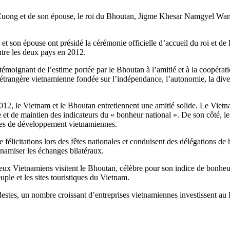
uong et de son épouse, le roi du Bhoutan, Jigme Khesar Namgyel Wang
t son épouse ont présidé la cérémonie officielle d’accueil du roi et de l
ntre les deux pays en 2012.
 témoignant de l’estime portée par le Bhoutan à l’amitié et à la coopérat
 étrangère vietnamienne fondée sur l’indépendance, l’autonomie, la diversi
 2012, le Vietnam et le Bhoutan entretiennent une amitié solide. Le Vie
 et de maintien des indicateurs du « bonheur national ». De son côté, l
ences de développement vietnamiennes.
félicitations lors des fêtes nationales et conduisent des délégations d
ynamiser les échanges bilatéraux.
reux Vietnamiens visitent le Bhoutan, célèbre pour son indice de bonheur
ple et les sites touristiques du Vietnam.
stes, un nombre croissant d’entreprises vietnamiennes investissent au 