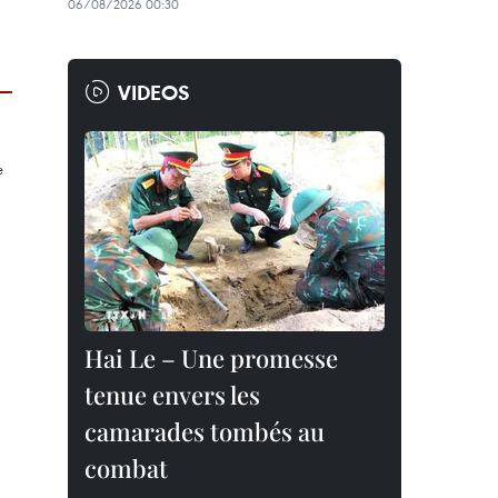
06/08/2026 00:30
VIDEOS
Hai Le – Une promesse
tenue envers les
camarades tombés au
combat