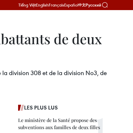
Tiếng Việt
English
Français
Español
Русский
中文
mbattants de deux
a division 308 et de la division No3, de
LES PLUS LUS
Le ministère de la Santé propose des
subventions aux familles de deux filles