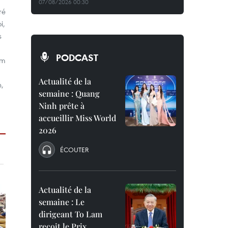
07/08/2026 00:30
ré
i,
s
PODCAST
am
Actualité de la
n,
semaine : Quang
Ninh prête à
accueillir Miss World
2026
ÉCOUTER
Actualité de la
semaine : Le
dirigeant To Lam
reçoit le Prix