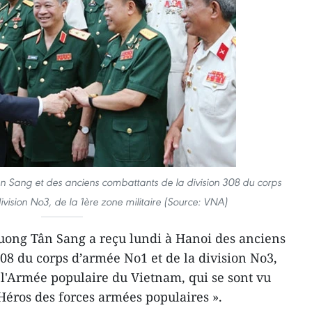
n Sang et des anciens combattants de la division 308 du corps
vision No3, de la 1ère zone militaire (Source: VNA)
uong Tân Sang a reçu lundi à Hanoi des anciens
308 du corps d’armée No1 et de la division No3,
e l'Armée populaire du Vietnam, qui se sont vu
«Héros des forces armées populaires ».