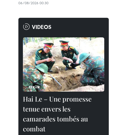
06/08/2026 00:30
VIDEOS
Hai Le – Une promesse
tenue envers les
camarades tombés au
combat