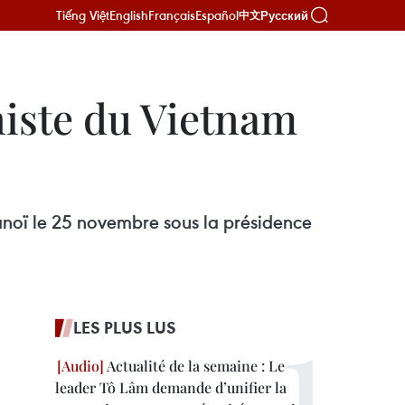
Tiếng Việt
English
Français
Español
Русский
中文
niste du Vietnam
noï le 25 novembre sous la présidence
LES PLUS LUS
Actualité de la semaine : Le
leader Tô Lâm demande d’unifier la