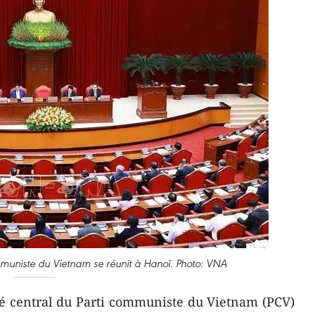
mmuniste du Vietnam se réunit à Hanoï. Photo: VNA
é central du Parti communiste du Vietnam (PCV)