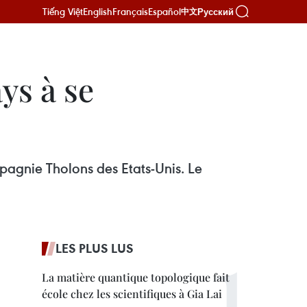
Tiếng Việt
English
Français
Español
Русский
中文
ys à se
pagnie Tholons des Etats-Unis. Le
LES PLUS LUS
La matière quantique topologique fait
école chez les scientifiques à Gia Lai