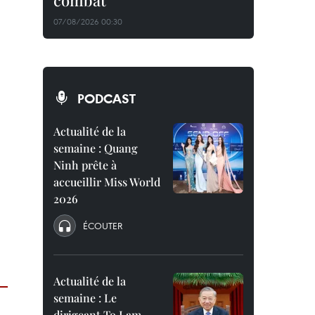
combat
07/08/2026 00:30
PODCAST
Actualité de la
semaine : Quang
Ninh prête à
accueillir Miss World
2026
ÉCOUTER
Actualité de la
semaine : Le
dirigeant To Lam