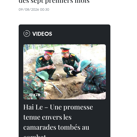
des sept premiers mois
09/08/2026 00:30
VIDEOS
Hai Le – Une promesse
tenue envers les
camarades tombés au