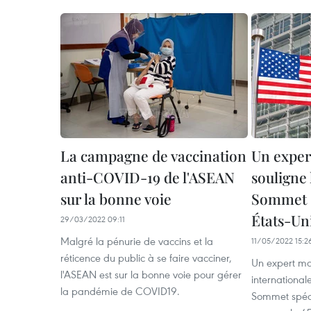
La campagne de vaccination
Un exper
anti-COVID-19 de l'ASEAN
souligne
sur la bonne voie
Sommet s
États-Un
29/03/2022 09:11
Malgré la pénurie de vaccins et la
11/05/2022 15:2
réticence du public à se faire vacciner,
Un expert mal
l'ASEAN est sur la bonne voie pour gérer
international
la pandémie de COVID19.
Sommet spéci