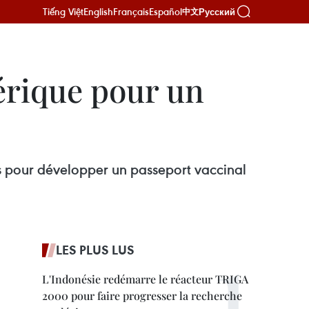
Tiếng Việt
English
Français
Español
Русский
中文
érique pour un
s pour développer un passeport vaccinal
LES PLUS LUS
L'Indonésie redémarre le réacteur TRIGA
2000 pour faire progresser la recherche