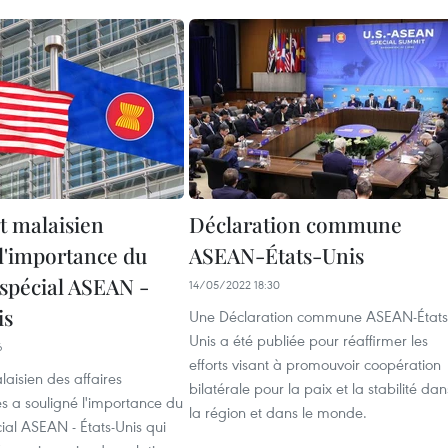
t malaisien
Déclaration commune
 l'importance du
ASEAN-États-Unis
pécial ASEAN -
14/05/2022 18:30
is
Une Déclaration commune ASEAN-États
Unis a été publiée pour réaffirmer les
6
efforts visant à promouvoir coopération
aisien des affaires
bilatérale pour la paix et la stabilité dan
es a souligné l'importance du
la région et dans le monde.
al ASEAN - États-Unis qui