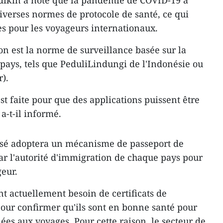
dikin a noté que la pandémie de COVID-19 a
diverses normes de protocole de santé, ce qui
s pour les voyageurs internationaux.
on est la norme de surveillance basée sur la
 pays, tels que PeduliLindungi de l'Indonésie ou
).
est faite pour que des applications puissent être
a-t-il informé.
osé adoptera un mécanisme de passeport de
par l'autorité d'immigration de chaque pays pour
geur.
t actuellement besoin de certificats de
our confirmer qu'ils sont en bonne santé pour
iées aux voyages. Pour cette raison, le secteur de