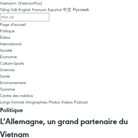
Vietnam+ (VietnamPlus)
Tiếng Việt
English
Français
Español
中文
Русский
Page d'accueil
Politique
Éditos
International
Société
Économie
Culture-Sports
Sciences
Santé
Environnement
Tourisme
Centre des médias
Longs formats
Infographies
Photos
Videos
Podcast
Politique
L’Allemagne, un grand partenaire du
Vietnam