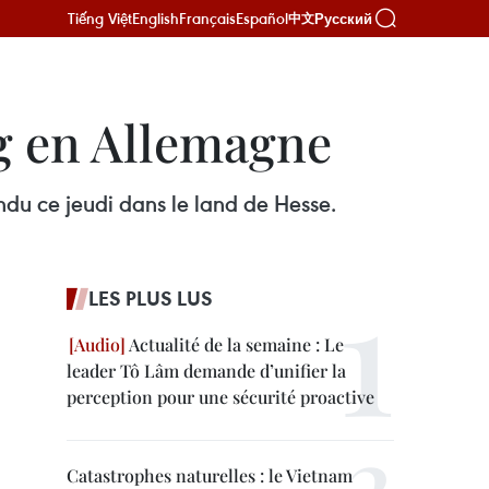
Tiếng Việt
English
Français
Español
Русский
中文
g en Allemagne
ndu ce jeudi dans le land de Hesse.
LES PLUS LUS
Actualité de la semaine : Le
leader Tô Lâm demande d’unifier la
perception pour une sécurité proactive
Catastrophes naturelles : le Vietnam