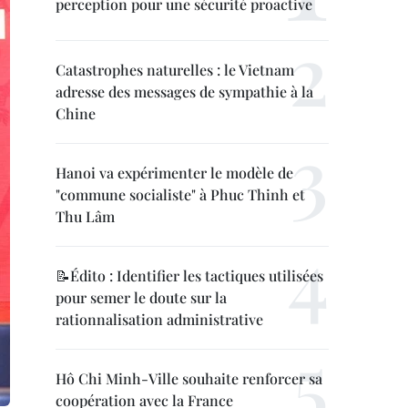
perception pour une sécurité proactive
Catastrophes naturelles : le Vietnam
adresse des messages de sympathie à la
Chine
Hanoi va expérimenter le modèle de
"commune socialiste" à Phuc Thinh et
Thu Lâm
📝Édito : Identifier les tactiques utilisées
pour semer le doute sur la
rationnalisation administrative
Hô Chi Minh-Ville souhaite renforcer sa
coopération avec la France