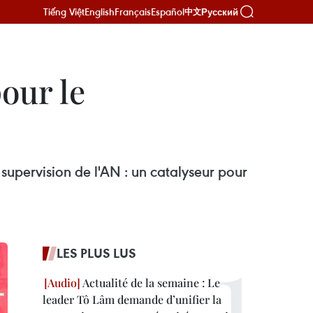
Tiếng Việt
English
Français
Español
Русский
中文
pour le
 supervision de l'AN : un catalyseur pour
LES PLUS LUS
Actualité de la semaine : Le
leader Tô Lâm demande d’unifier la