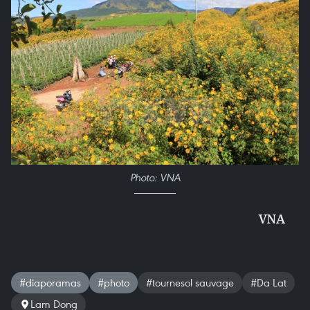
Photo: VNA
VNA
#diaporamas
#photo
#tournesol sauvage
#Da Lat
Lam Dong