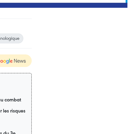
hnologique
au combat
 les risques
ns du 3e