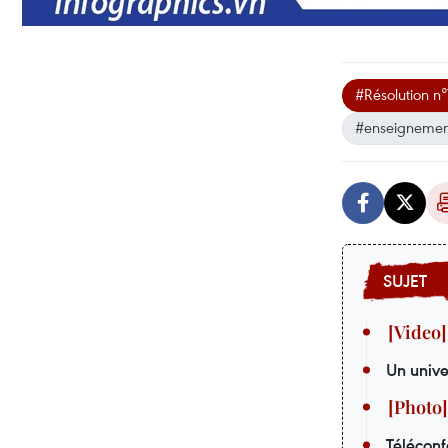
#Résolution 
#enseignement
Un unive
Téléconf