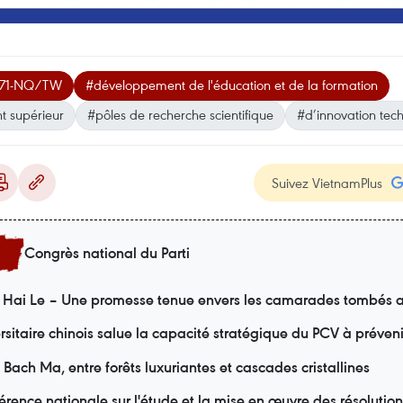
n°71-NQ/TW
#développement de l'éducation et de la formation
 supérieur
#pôles de recherche scientifique
#d’innovation tec
Suivez VietnamPlus
Congrès national du Parti
Hai Le – Une promesse tenue envers les camarades tombés 
rsitaire chinois salue la capacité stratégique du PCV à prévenir
Bach Ma, entre forêts luxuriantes et cascades cristallines
érence nationale sur l'étude et la mise en œuvre des résolutio