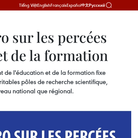
Tiếng Việt
English
Français
Español
Русский
中文
o sur les percées
t de la formation
 de l'éducation et de la formation fixe
itables pôles de recherche scientifique,
veau national que régional.