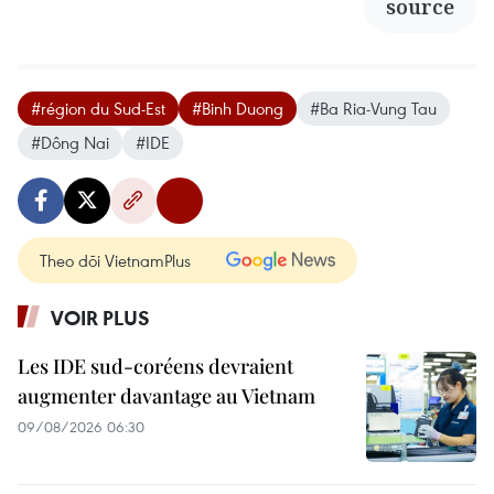
source
#région du Sud-Est
#Binh Duong
#Ba Ria-Vung Tau
#Dông Nai
#IDE
Theo dõi VietnamPlus
VOIR PLUS
Les IDE sud-coréens devraient
augmenter davantage au Vietnam
09/08/2026 06:30