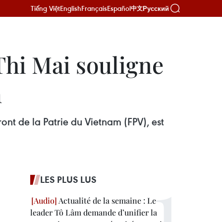
Tiếng Việt
English
Français
Español
Русский
中文
Thi Mai souligne
m
ont de la Patrie du Vietnam (FPV), est
LES PLUS LUS
Actualité de la semaine : Le
leader Tô Lâm demande d’unifier la