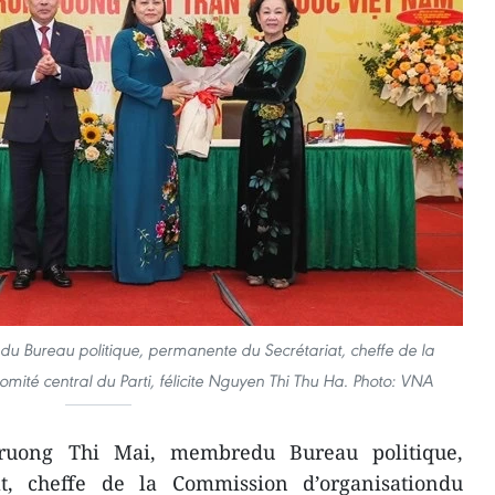
du Bureau politique, permanente du Secrétariat, cheffe de la
ité central du Parti, félicite Nguyen Thi Thu Ha. Photo: VNA
Truong Thi Mai, membredu Bureau politique,
t, cheffe de la Commission d’organisationdu