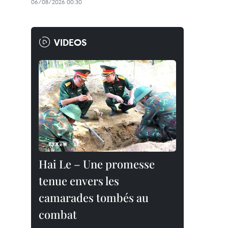
06/08/2026 00:30
VIDEOS
Hai Le – Une promesse
tenue envers les
camarades tombés au
combat