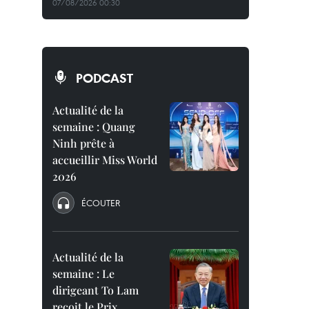
07/08/2026 00:30
PODCAST
Actualité de la
semaine : Quang
Ninh prête à
accueillir Miss World
2026
ÉCOUTER
Actualité de la
semaine : Le
dirigeant To Lam
reçoit le Prix