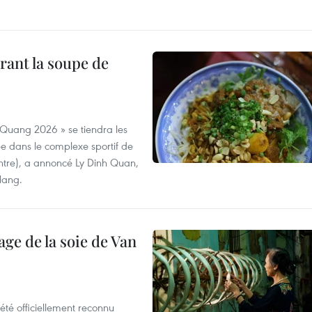
rant la soupe de
 Quang 2026 » se tiendra les
e dans le complexe sportif de
ntre), a annoncé Ly Dinh Quan,
 Nang.
age de la soie de Van
été officiellement reconnu