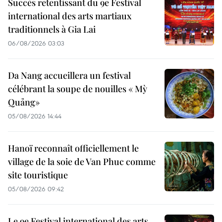
Succès retentissant du 9e Festival
international des arts martiaux
traditionnels à Gia Lai
06/08/2026 03:03
Da Nang accueillera un festival
célébrant la soupe de nouilles « Mỳ
Quảng»
05/08/2026 14:44
Hanoï reconnaît officiellement le
village de la soie de Van Phuc comme
site touristique
05/08/2026 09:42
Le 9e Festival international des arts