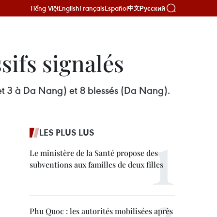
Tiếng Việt
English
Français
Español
Русский
中文
sifs signalés
 et 3 à Da Nang) et 8 blessés (Da Nang).
LES PLUS LUS
Le ministère de la Santé propose des
subventions aux familles de deux filles
Phu Quoc : les autorités mobilisées après