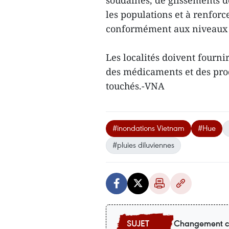
soudaines, de glissements de
les populations et à renforc
conformément aux niveaux d
Les localités doivent fourni
des médicaments et des prod
touchés.-VNA
#inondations Vietnam
#Hue
#pluies diluviennes
Changement c