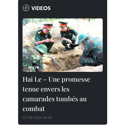
VIDEOS
Hai Le – Une promesse
tenue envers les
camarades tombés au
combat
07/08/2026 00:30