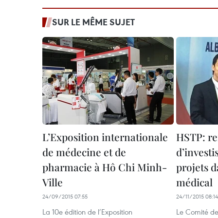
SUR LE MÊME SUJET
L’Exposition internationale
HSTP: re
de médecine et de
d’invest
pharmacie à Hô Chi Minh-
projets d
Ville
médical
24/09/2015 07:55
24/11/2015 08:14
La 10e édition de l’Exposition
Le Comité de