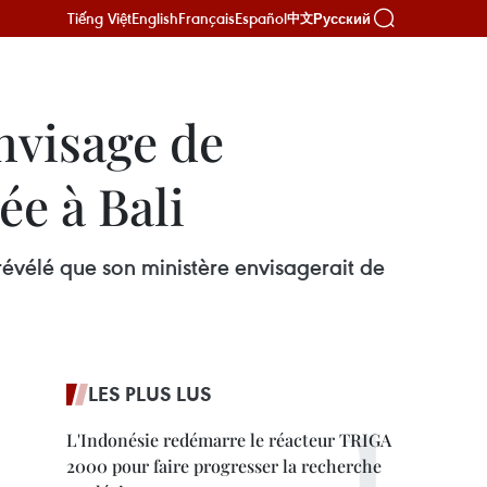
Tiếng Việt
English
Français
Español
Русский
中文
nvisage de
ée à Bali
évélé que son ministère envisagerait de
LES PLUS LUS
L'Indonésie redémarre le réacteur TRIGA
2000 pour faire progresser la recherche