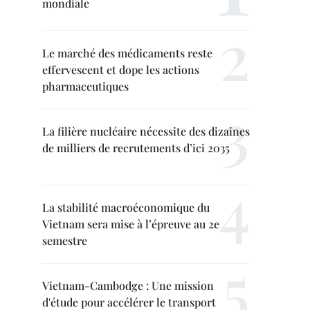
mondiale
Le marché des médicaments reste
effervescent et dope les actions
pharmaceutiques
La filière nucléaire nécessite des dizaines
de milliers de recrutements d’ici 2035
La stabilité macroéconomique du
Vietnam sera mise à l’épreuve au 2e
semestre
Vietnam-Cambodge : Une mission
d'étude pour accélérer le transport