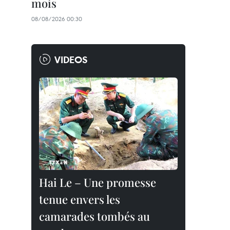
mois
08/08/2026 00:30
VIDEOS
Hai Le – Une promesse
tenue envers les
camarades tombés au