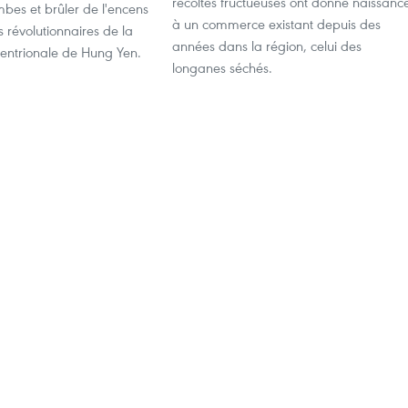
récoltes fructueuses ont donné naissanc
ombes et brûler de l'encens
à un commerce existant depuis des
s révolutionnaires de la
années dans la région, celui des
tentrionale de Hung Yen.
longanes séchés.