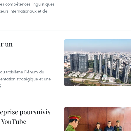
r les compétences linguistiques
iteurs internationaux et de
ur un
s du troisième Plénum du
entation stratégique et une
4
reprise poursuivis
r YouTube