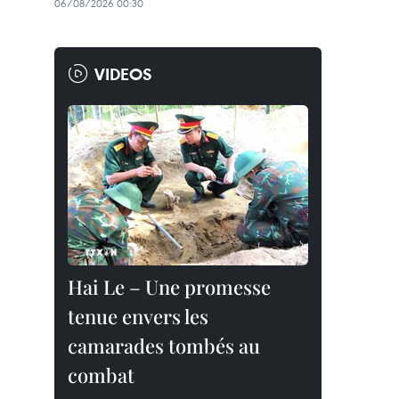
06/08/2026 00:30
VIDEOS
Hai Le – Une promesse
tenue envers les
camarades tombés au
combat