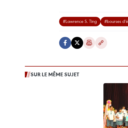
#Lawrence S. Ting
#bourses d'
SUR LE MÊME SUJET