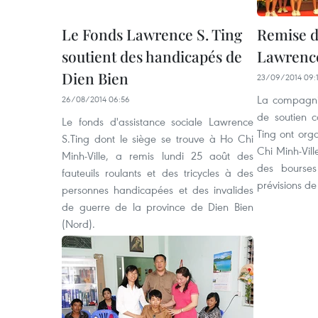
Le Fonds Lawrence S. Ting
Remise d
soutient des handicapés de
Lawrence
Dien Bien
23/09/2014 09:
La compagni
26/08/2014 06:56
de soutien 
Le fonds d'assistance sociale Lawrence
Ting ont org
S.Ting dont le siège se trouve à Ho Chi
Chi Minh-Vill
Minh-Ville, a remis lundi 25 août des
des bourse
fauteuils roulants et des tricycles à des
prévisions de
personnes handicapées et des invalides
de guerre de la province de Dien Bien
(Nord).