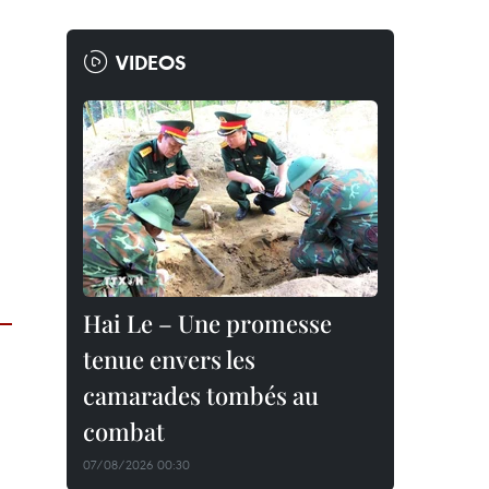
VIDEOS
Hai Le – Une promesse
tenue envers les
camarades tombés au
combat
07/08/2026 00:30