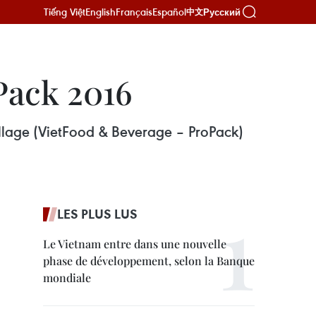
Tiếng Việt
English
Français
Español
Русский
中文
Pack 2016
ballage (VietFood & Beverage – ProPack)
LES PLUS LUS
Le Vietnam entre dans une nouvelle
phase de développement, selon la Banque
mondiale