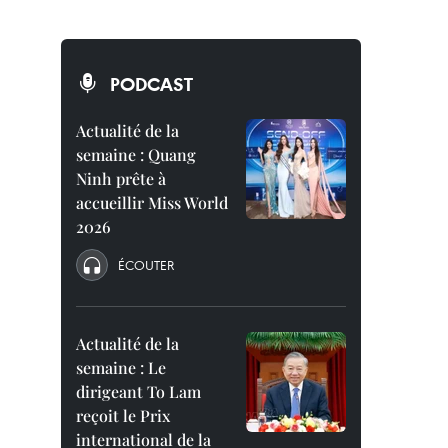
PODCAST
Actualité de la
semaine : Quang
Ninh prête à
accueillir Miss World
2026
ÉCOUTER
Actualité de la
semaine : Le
dirigeant To Lam
reçoit le Prix
international de la