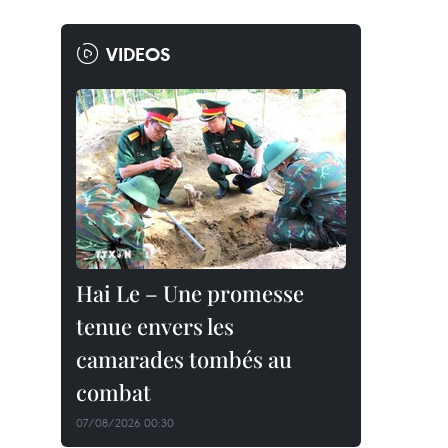
VIDEOS
Hai Le – Une promesse
tenue envers les
camarades tombés au
combat
07/08/2026 00:30