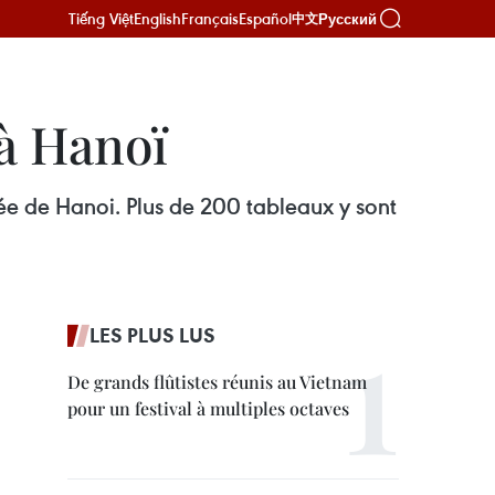
Tiếng Việt
English
Français
Español
Русский
中文
 à Hanoï
sée de Hanoi. Plus de 200 tableaux y sont
LES PLUS LUS
De grands flûtistes réunis au Vietnam
pour un festival à multiples octaves