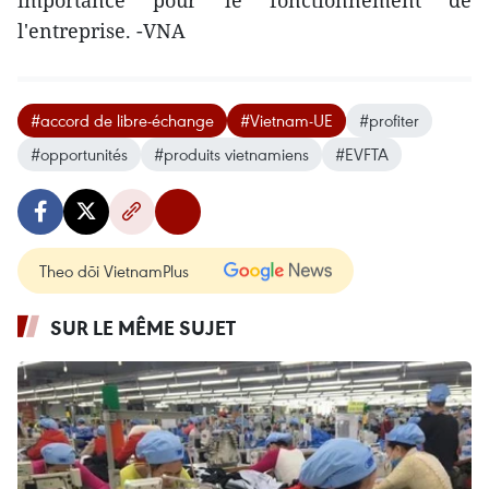
importance pour le fonctionnement de
l'entreprise. -VNA
#accord de libre-échange
#Vietnam-UE
#profiter
#opportunités
#produits vietnamiens
#EVFTA
Theo dõi VietnamPlus
SUR LE MÊME SUJET