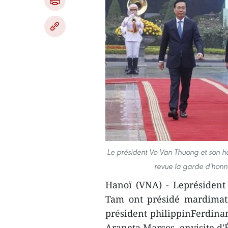
Le président Vo Van Thuong et son 
revue la garde d'honn
Hanoï (VNA) - Leprésiden
Tam ont présidé mardimati
président philippinFerdina
Araneta Marcos, envisite d'É