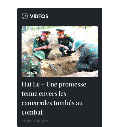
VIDEOS
Hai Le – Une promesse
tenue envers les
camarades tombés au
combat
07/08/2026 00:30