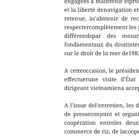
engagées à maintenir etpromo
et la liberté denavigation e
retenue, às'abstenir de re
respectercomplètement les p
différendspar des mesur
fondamentaux du droitinter
sur le droit de la mer de19
A cetteoccasion, le préside
effectuerune visite d'Ét
dirigeant vietnamiena accept
A l'issue del'entretien, le
de presseconjoint et orga
coopération entreles deux
commerce de riz, de lacoopé