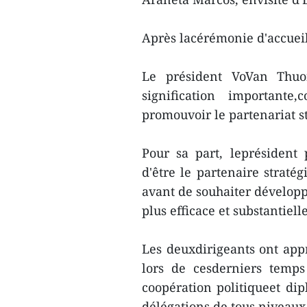
Après lacérémonie d'accueil
Le président VoVan Thuon
signification important
promouvoir le partenariat s
Pour sa part, leprésident
d'être le partenaire straté
avant de souhaiter développ
plus efficace et substantielle
Les deuxdirigeants ont appr
lors de cesderniers temp
coopération politiqueet di
délégations de tous niveaux