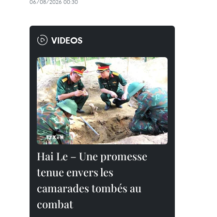
06/08/2026 00:30
VIDEOS
Hai Le – Une promesse
tenue envers les
camarades tombés au
combat