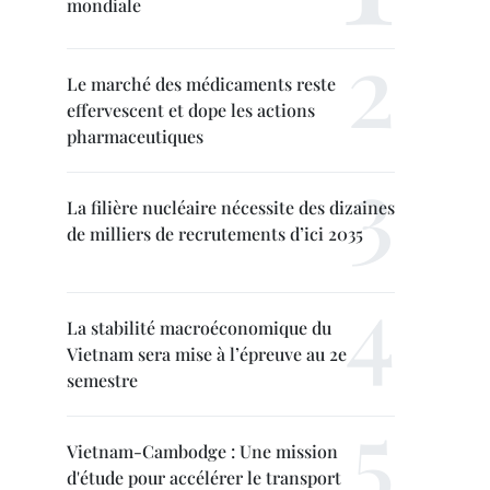
mondiale
Le marché des médicaments reste
effervescent et dope les actions
pharmaceutiques
La filière nucléaire nécessite des dizaines
de milliers de recrutements d’ici 2035
La stabilité macroéconomique du
Vietnam sera mise à l’épreuve au 2e
semestre
Vietnam-Cambodge : Une mission
d'étude pour accélérer le transport