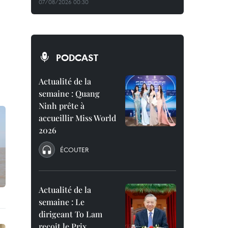
07/08/2026 00:30
PODCAST
Actualité de la
semaine : Quang
Ninh prête à
accueillir Miss World
2026
ÉCOUTER
Actualité de la
semaine : Le
dirigeant To Lam
reçoit le Prix