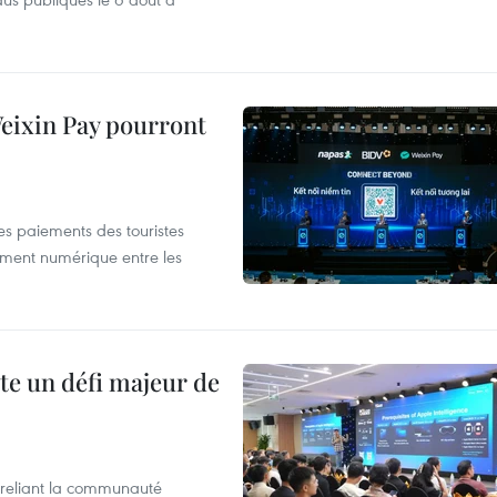
 Weixin Pay pourront
les paiements des touristes
ement numérique entre les
te un défi majeur de
reliant la communauté