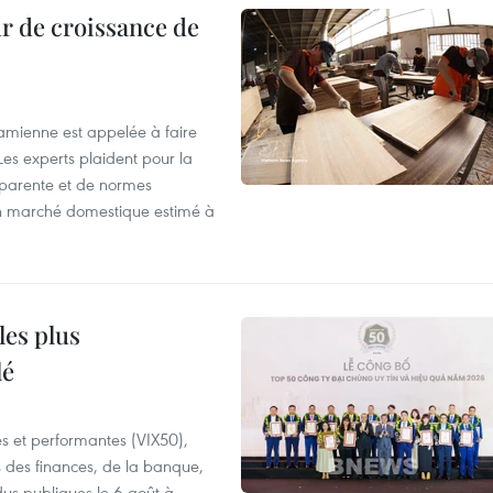
r de croissance de
tnamienne est appelée à faire
es experts plaident pour la
sparente et de normes
'un marché domestique estimé à
les plus
lé
es et performantes (VIX50),
s des finances, de la banque,
dus publiques le 6 août à