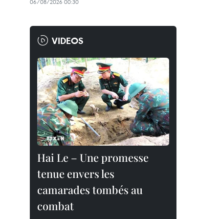
06/08/2026 00:30
VIDEOS
Hai Le – Une promesse
tenue envers les
camarades tombés au
combat