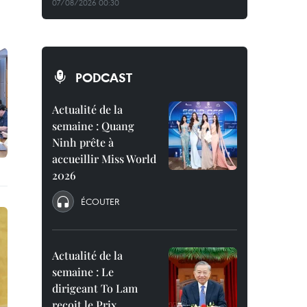
07/08/2026 00:30
PODCAST
Actualité de la
semaine : Quang
Ninh prête à
accueillir Miss World
2026
ÉCOUTER
Actualité de la
semaine : Le
dirigeant To Lam
reçoit le Prix