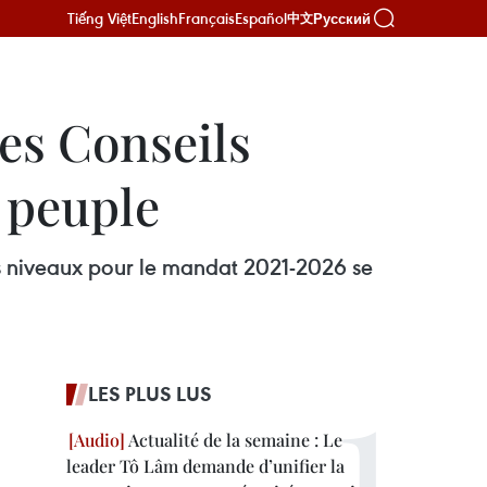
Tiếng Việt
English
Français
Español
Русский
中文
des Conseils
e peuple
us niveaux pour le mandat 2021-2026 se
LES PLUS LUS
Actualité de la semaine : Le
leader Tô Lâm demande d’unifier la