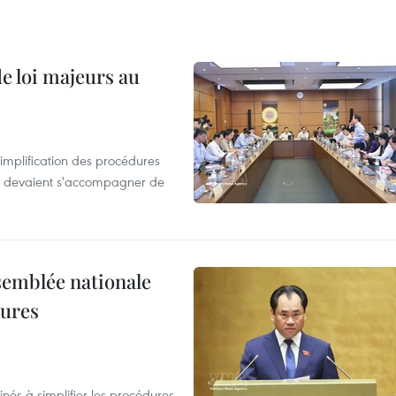
de loi majeurs au
simplification des procédures
ion devaient s'accompagner de
semblée nationale
dures
nés à simplifier les procédures