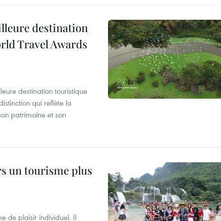
illeure destination
orld Travel Awards
leure destination touristique
tinction qui reflète la
son patrimoine et son
rs un tourisme plus
de plaisir individuel. Il