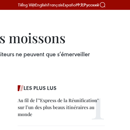
Tiếng Việt
English
Français
Español
Русский
中文
es moissons
siteurs ne peuvent que s’émerveiller
LES PLUS LUS
Au fil de l’"Express de la Réunification"
sur l’un des plus beaux itinéraires au
monde