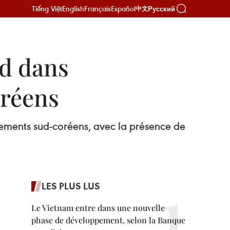
Tiếng Việt
English
Français
Español
Русский
中文
ud dans
oréens
ssements sud-coréens, avec la présence de
LES PLUS LUS
Le Vietnam entre dans une nouvelle
phase de développement, selon la Banque