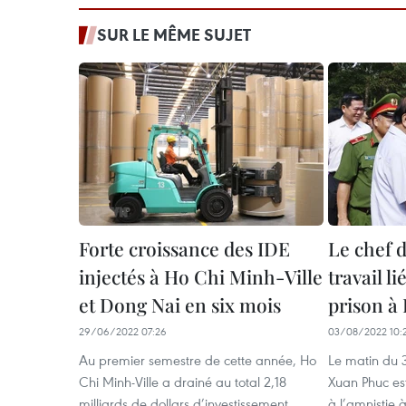
SUR LE MÊME SUJET
Forte croissance des IDE
Le chef d
injectés à Ho Chi Minh-Ville
travail li
et Dong Nai en six mois
prison à
29/06/2022 07:26
03/08/2022 10:
Au premier semestre de cette année, Ho
Le matin du 
Chi Minh-Ville a drainé au total 2,18
Xuan Phuc est 
milliards de dollars d’investissement
à l’amnistie 