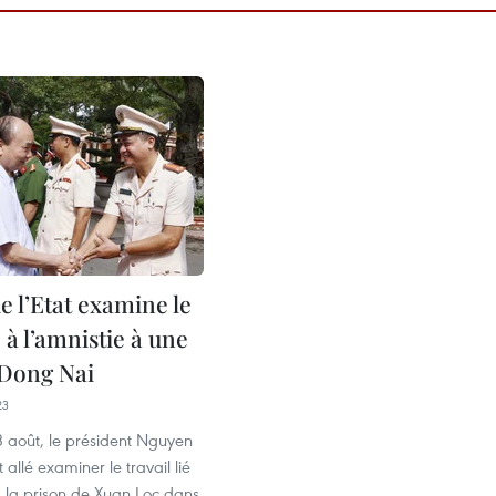
e l’Etat examine le
é à l’amnistie à une
 Dong Nai
23
3 août, le président Nguyen
allé examiner le travail lié
à la prison de Xuan Loc dans