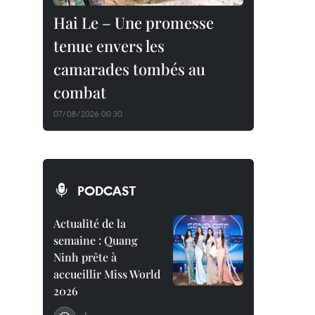
Hai Le – Une promesse
tenue envers les
camarades tombés au
combat
07/08/2026 00:30
PODCAST
Actualité de la
semaine : Quang
Ninh prête à
accueillir Miss World
2026