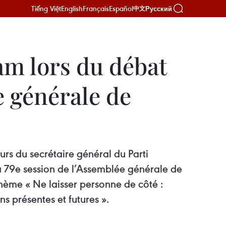
Tiếng Việt
English
Français
Español
Русский
中文
am lors du débat
e générale de
urs du secrétaire général du Parti
a 79e session de l’Assemblée générale de
thème « Ne laisser personne de côté :
s présentes et futures ».