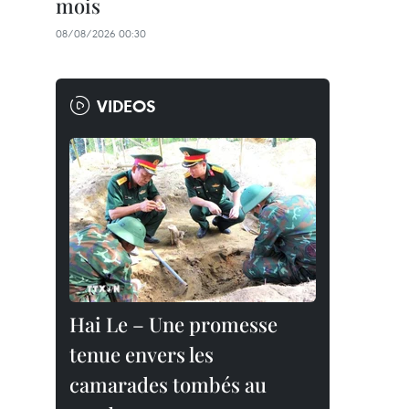
mois
08/08/2026 00:30
VIDEOS
Hai Le – Une promesse
tenue envers les
camarades tombés au