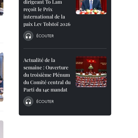
dirigeant To Lam
reçoit le Prix
international de la
paix Lev Tolstoï 2026
ÉCOUTER
Actualité de la
semaine : Ouverture
du troisième Plénum
du Comité central du
Parti du 14e mandat
ÉCOUTER