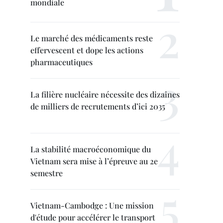
mondiale
Le marché des médicaments reste
effervescent et dope les actions
pharmaceutiques
La filière nucléaire nécessite des dizaines
de milliers de recrutements d’ici 2035
La stabilité macroéconomique du
Vietnam sera mise à l’épreuve au 2e
semestre
Vietnam-Cambodge : Une mission
d'étude pour accélérer le transport