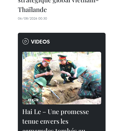
Thaïlande
06/08/2026 00:30
VIDEOS
Hai Le – Une promesse
tenue envers les
camarades tombés au