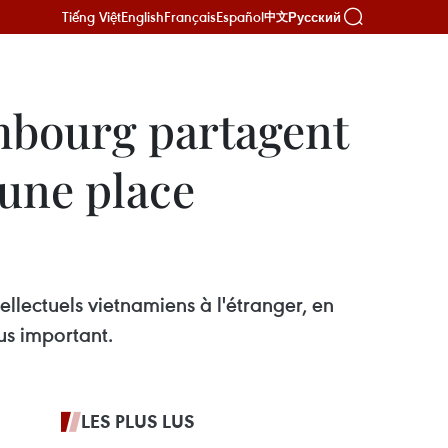
Tiếng Việt
English
Français
Español
Русский
中文
mbourg partagent
'une place
ellectuels vietnamiens à l'étranger, en
us important.
LES PLUS LUS