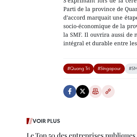
S'exprimant lors de la cér
Parti de la province de Qua
d’accord marquait une étap
socio-économique de la prov
la SMF. Il ouvrira aussi d
intégral et durable entre le
#Quang Tri
#Singapour
#S
VOIR PLUS
Le Top 50 des entreprises publiques 