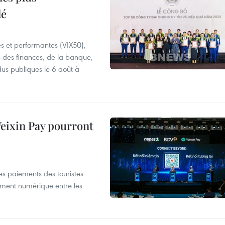
lé
es et performantes (VIX50),
s des finances, de la banque,
dus publiques le 6 août à
 Weixin Pay pourront
les paiements des touristes
ement numérique entre les