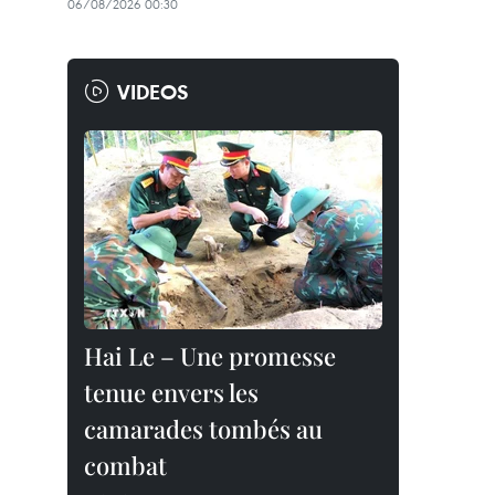
06/08/2026 00:30
VIDEOS
Hai Le – Une promesse
tenue envers les
camarades tombés au
combat