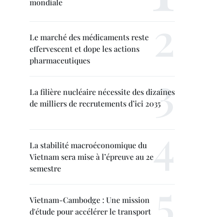
mondiale
Le marché des médicaments reste
effervescent et dope les actions
pharmaceutiques
La filière nucléaire nécessite des dizaines
de milliers de recrutements d’ici 2035
La stabilité macroéconomique du
Vietnam sera mise à l’épreuve au 2e
semestre
Vietnam-Cambodge : Une mission
d'étude pour accélérer le transport