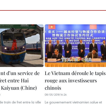
t d’un service de
Le Vietnam déroule le tapis
fret entre Hai
rouge aux investisseurs
 Kaiyuan (Chine)
chinois
3
08/05/2018 16:26
e train de fret entre la ville
Le gouvernement vietnamien salue et