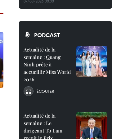
07/08/2026 00:30
PODCAST
Actualité de la
semaine : Quang
Ninh prête à
accueillir Miss World
2026
ÉCOUTER
Actualité de la
semaine : Le
dirigeant To Lam
reçoit le Prix